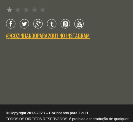
Avaliação: 1 de 5.
@COZINHANDOPARA2OU1 NO INSTAGRAM
© Copyright 2012-2023 -- Cozinhando para 2 ou 1
TODOS OS DIREITOS RESERVADOS: é proibida a reprodução de qualquer
conteúdo ou de imagens, mesmo que parcialmente, sem autorização por
escrito da detentora dos direitos autorais.