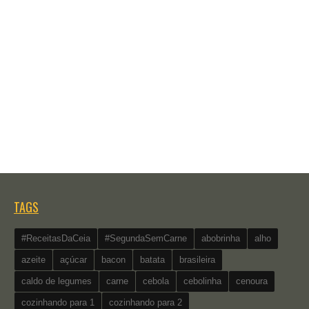
TAGS
#ReceitasDaCeia
#SegundaSemCarne
abobrinha
alho
azeite
açúcar
bacon
batata
brasileira
caldo de legumes
carne
cebola
cebolinha
cenoura
cozinhando para 1
cozinhando para 2