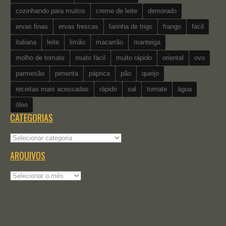
cozinhando para muitos
creme de leite
demorado
ervas finas
ervas frescas
farinha de trigo
frango
fácil
italiana
leite
limão
macarrão
manteiga
molho de tomate
muito fácil
muito rápido
oriental
ovo
parmesão
pimenta
páprica
pão
queijo
receitas mais acessadas
rápido
sal
tomate
água
óleo
CATEGORIAS
Categorias
ARQUIVOS
Arquivos