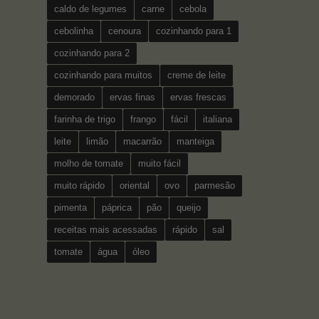
caldo de legumes
carne
cebola
cebolinha
cenoura
cozinhando para 1
cozinhando para 2
cozinhando para muitos
creme de leite
demorado
ervas finas
ervas frescas
farinha de trigo
frango
fácil
italiana
leite
limão
macarrão
manteiga
molho de tomate
muito fácil
muito rápido
oriental
ovo
parmesão
pimenta
páprica
pão
queijo
receitas mais acessadas
rápido
sal
tomate
água
óleo