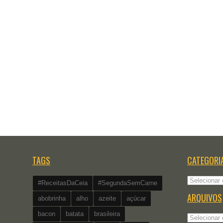
TAGS
CATEGORI
Categorias
#ReceitasDaCeia
#SegundaSemCarne
ARQUIVOS
abobrinha
alho
azeite
açúcar
bacon
batata
brasileira
Arquivos