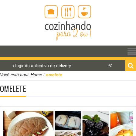
gir do aplicativo de delivery
Pão de água para o Wo
Você está aqui:
Home
omelete
/
OMELETE