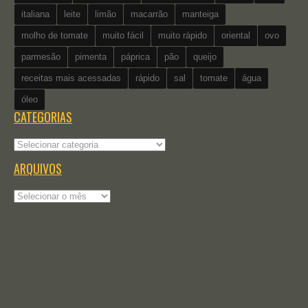
italiana
leite
limão
macarrão
manteiga
molho de tomate
muito fácil
muito rápido
oriental
ovo
parmesão
pimenta
páprica
pão
queijo
receitas mais acessadas
rápido
sal
tomate
água
óleo
CATEGORIAS
Categorias
ARQUIVOS
Arquivos