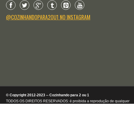
@COZINHANDOPARA2OU1 NO INSTAGRAM
© Copyright 2012-2023 -- Cozinhando para 2 ou 1
TODOS OS DIREITOS RESERVADOS: é proibida a reprodução de qualquer
conteúdo ou de imagens, mesmo que parcialmente, sem autorização por
escrito da detentora dos direitos autorais.
.