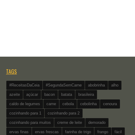
TAGS
#ReceitasDaCeia
#SegundaSemCarne
abobrinha
alho
azeite
açúcar
bacon
batata
brasileira
caldo de legumes
carne
cebola
cebolinha
cenoura
cozinhando para 1
cozinhando para 2
cozinhando para muitos
creme de leite
demorado
ervas finas
ervas frescas
farinha de trigo
frango
fácil