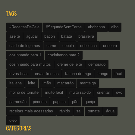
TAGS
#ReceitasDaCeia
#SegundaSemCarne
abobrinha
alho
azeite
açúcar
bacon
batata
brasileira
caldo de legumes
carne
cebola
cebolinha
cenoura
cozinhando para 1
cozinhando para 2
cozinhando para muitos
creme de leite
demorado
ervas finas
ervas frescas
farinha de trigo
frango
fácil
italiana
leite
limão
macarrão
manteiga
molho de tomate
muito fácil
muito rápido
oriental
ovo
parmesão
pimenta
páprica
pão
queijo
receitas mais acessadas
rápido
sal
tomate
água
óleo
CATEGORIAS