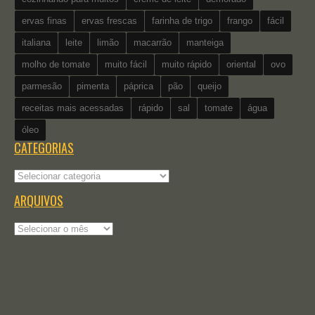
ervas finas
ervas frescas
farinha de trigo
frango
fácil
italiana
leite
limão
macarrão
manteiga
molho de tomate
muito fácil
muito rápido
oriental
ovo
parmesão
pimenta
páprica
pão
queijo
receitas mais acessadas
rápido
sal
tomate
água
óleo
CATEGORIAS
Categorias
ARQUIVOS
Arquivos