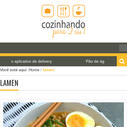
plicativo de delivery
Pão de água para o World Bre
Você está aqui:
Home
lamen
/
LAMEN