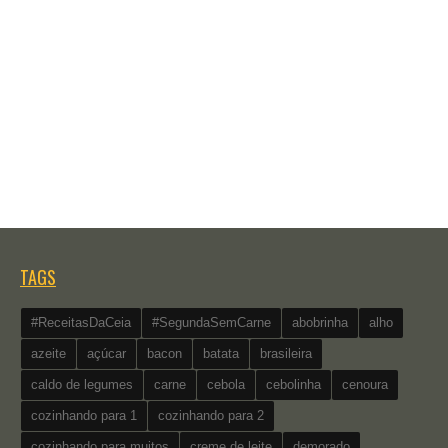
TAGS
#ReceitasDaCeia
#SegundaSemCarne
abobrinha
alho
azeite
açúcar
bacon
batata
brasileira
caldo de legumes
carne
cebola
cebolinha
cenoura
cozinhando para 1
cozinhando para 2
cozinhando para muitos
creme de leite
demorado