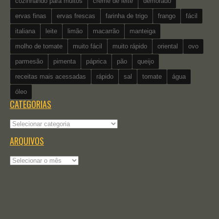
cozinhando para muitos
creme de leite
demorado
ervas finas
ervas frescas
farinha de trigo
frango
fácil
italiana
leite
limão
macarrão
manteiga
molho de tomate
muito fácil
muito rápido
oriental
ovo
parmesão
pimenta
páprica
pão
queijo
receitas mais acessadas
rápido
sal
tomate
água
óleo
CATEGORIAS
Categorias
ARQUIVOS
Arquivos