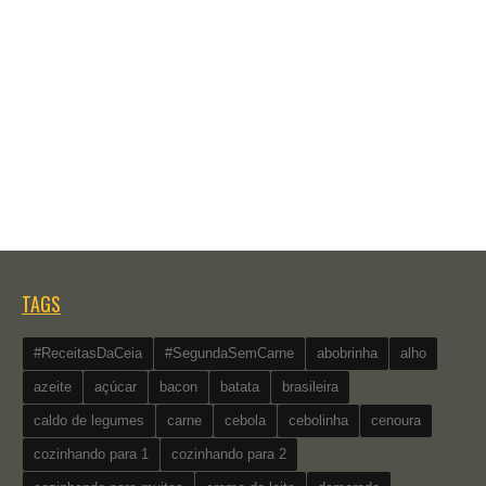
TAGS
#ReceitasDaCeia
#SegundaSemCarne
abobrinha
alho
azeite
açúcar
bacon
batata
brasileira
caldo de legumes
carne
cebola
cebolinha
cenoura
cozinhando para 1
cozinhando para 2