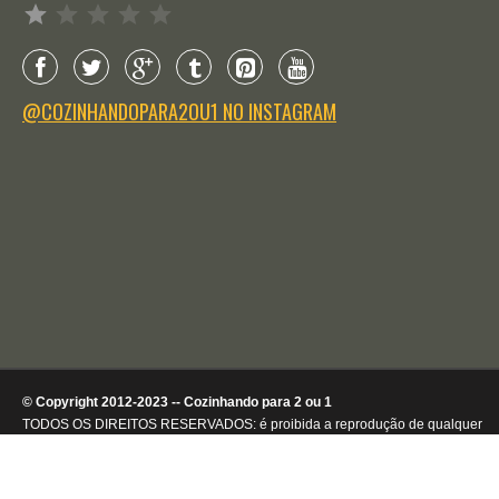
@COZINHANDOPARA2OU1 NO INSTAGRAM
© Copyright 2012-2023 -- Cozinhando para 2 ou 1
TODOS OS DIREITOS RESERVADOS: é proibida a reprodução de qualquer
conteúdo ou de imagens, mesmo que parcialmente, sem autorização por
escrito da detentora dos direitos autorais.