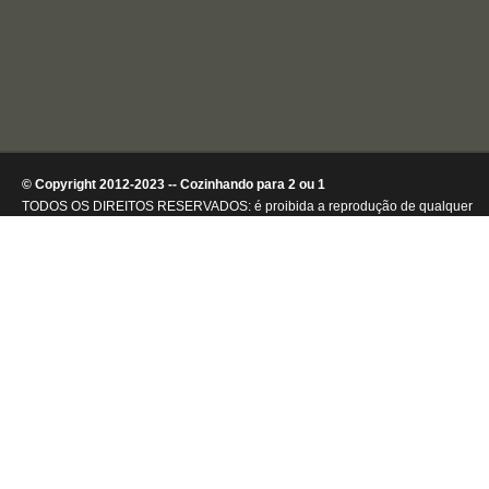
© Copyright 2012-2023 -- Cozinhando para 2 ou 1
TODOS OS DIREITOS RESERVADOS: é proibida a reprodução de qualquer
conteúdo ou de imagens, mesmo que parcialmente, sem autorização por
escrito da detentora dos direitos autorais.
.