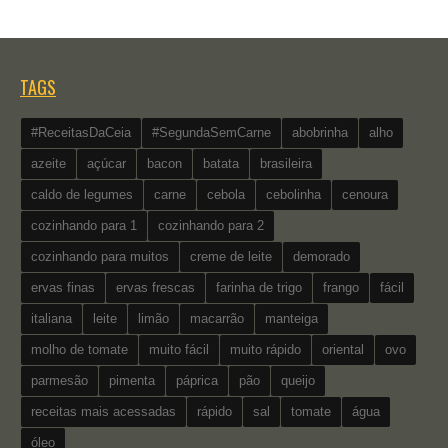
TAGS
#ReceitasDaCeia
#SegundaSemCarne
abobrinha
alho
azeite
açúcar
bacon
batata
brasileira
caldo de legumes
carne
cebola
cebolinha
cenoura
cozinhando para 1
cozinhando para 2
cozinhando para muitos
creme de leite
demorado
ervas finas
ervas frescas
farinha de trigo
frango
fácil
italiana
leite
limão
macarrão
manteiga
molho de tomate
muito fácil
muito rápido
oriental
ovo
parmesão
pimenta
páprica
pão
queijo
receitas mais acessadas
rápido
sal
tomate
água
óleo