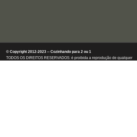
© Copyright 2012-2023 -- Cozinhando para 2 ou 1
TODOS OS DIREITOS RESERVADOS: é proibida a reprodução de qualquer
conteúdo ou de imagens, mesmo que parcialmente, sem autorização por
escrito da detentora dos direitos autorais.
.