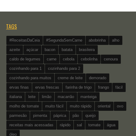
TAGS
#ReceitasDaCeia
#SegundaSemCarne
abobrinha
alho
azeite
açúcar
bacon
batata
brasileira
caldo de legumes
carne
cebola
cebolinha
cenoura
cozinhando para 1
cozinhando para 2
cozinhando para muitos
creme de leite
demorado
ervas finas
ervas frescas
farinha de trigo
frango
fácil
italiana
leite
limão
macarrão
manteiga
molho de tomate
muito fácil
muito rápido
oriental
ovo
parmesão
pimenta
páprica
pão
queijo
receitas mais acessadas
rápido
sal
tomate
água
óleo