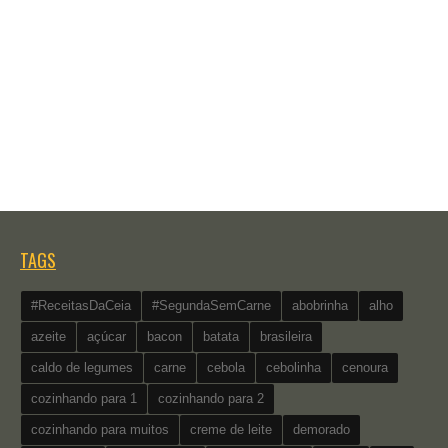
TAGS
#ReceitasDaCeia
#SegundaSemCarne
abobrinha
alho
azeite
açúcar
bacon
batata
brasileira
caldo de legumes
carne
cebola
cebolinha
cenoura
cozinhando para 1
cozinhando para 2
cozinhando para muitos
creme de leite
demorado