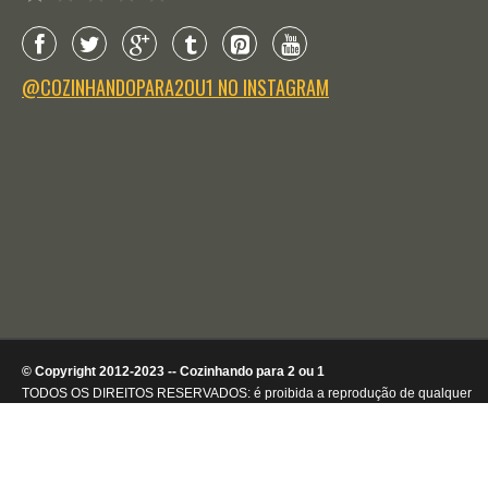
@COZINHANDOPARA2OU1 NO INSTAGRAM
© Copyright 2012-2023 -- Cozinhando para 2 ou 1
TODOS OS DIREITOS RESERVADOS: é proibida a reprodução de qualquer
conteúdo ou de imagens, mesmo que parcialmente, sem autorização por
escrito da detentora dos direitos autorais.
.