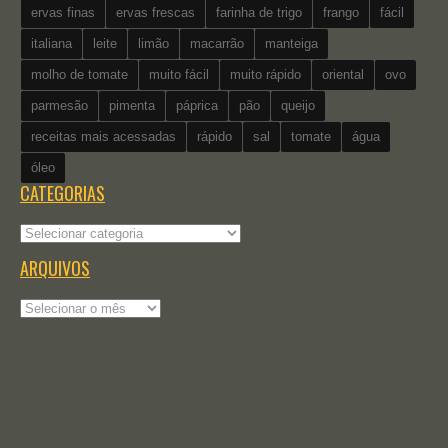
ervas finas
ervas frescas
farinha de trigo
frango
fácil
italiana
leite
limão
macarrão
manteiga
molho de tomate
muito fácil
muito rápido
oriental
ovo
parmesão
pimenta
páprica
pão
queijo
receitas mais acessadas
rápido
sal
tomate
água
óleo
CATEGORIAS
Categorias
ARQUIVOS
Arquivos