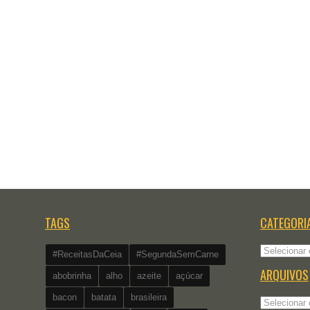
TAGS
CATEGORI
Categorias
#ReceitasDaCeia
#SegundaSemCarne
ARQUIVOS
abobrinha
alho
azeite
açúcar
bacon
batata
brasileira
Arquivos