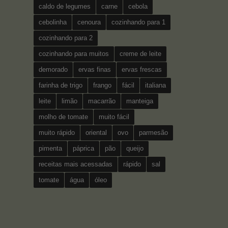
caldo de legumes
carne
cebola
cebolinha
cenoura
cozinhando para 1
cozinhando para 2
cozinhando para muitos
creme de leite
demorado
ervas finas
ervas frescas
farinha de trigo
frango
fácil
italiana
leite
limão
macarrão
manteiga
molho de tomate
muito fácil
muito rápido
oriental
ovo
parmesão
pimenta
páprica
pão
queijo
receitas mais acessadas
rápido
sal
tomate
água
óleo