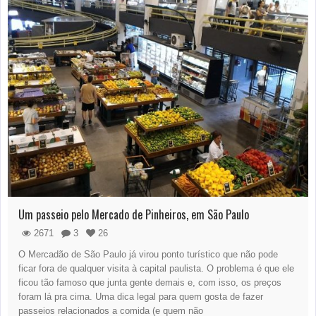
Um passeio pelo Mercado de Pinheiros, em São Paulo
2671
3
26
O Mercadão de São Paulo já virou ponto turístico que não pode
ficar fora de qualquer visita à capital paulista. O problema é que ele
ficou tão famoso que junta gente demais e, com isso, os preços
foram lá pra cima. Uma dica legal para quem gosta de fazer
passeios relacionados a comida (e quem não