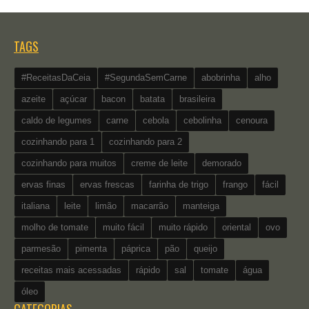
TAGS
#ReceitasDaCeia
#SegundaSemCarne
abobrinha
alho
azeite
açúcar
bacon
batata
brasileira
caldo de legumes
carne
cebola
cebolinha
cenoura
cozinhando para 1
cozinhando para 2
cozinhando para muitos
creme de leite
demorado
ervas finas
ervas frescas
farinha de trigo
frango
fácil
italiana
leite
limão
macarrão
manteiga
molho de tomate
muito fácil
muito rápido
oriental
ovo
parmesão
pimenta
páprica
pão
queijo
receitas mais acessadas
rápido
sal
tomate
água
óleo