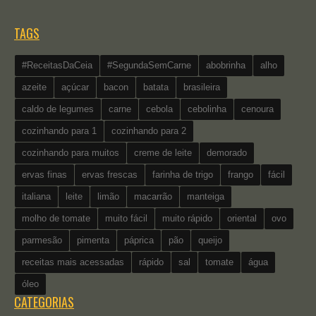
TAGS
#ReceitasDaCeia
#SegundaSemCarne
abobrinha
alho
azeite
açúcar
bacon
batata
brasileira
caldo de legumes
carne
cebola
cebolinha
cenoura
cozinhando para 1
cozinhando para 2
cozinhando para muitos
creme de leite
demorado
ervas finas
ervas frescas
farinha de trigo
frango
fácil
italiana
leite
limão
macarrão
manteiga
molho de tomate
muito fácil
muito rápido
oriental
ovo
parmesão
pimenta
páprica
pão
queijo
receitas mais acessadas
rápido
sal
tomate
água
óleo
CATEGORIAS