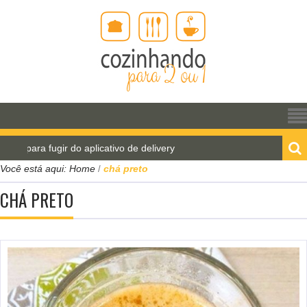
 para fugir do aplicativo de delivery
Pão de água pa
Você está aqui:
Home
chá preto
/
CHÁ PRETO