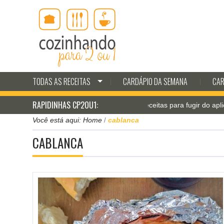
TODAS AS RECEITAS
CARDÁPIO DA SEMANA
CAR
RAPIDINHAS CP2OU1:
Jantar pá-pum: receitas para fugir do aplicativ
Você está aqui:
Home
cablanca
/
CABLANCA