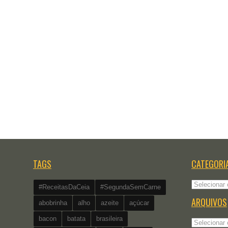
TAGS
CATEGORI
Categorias
#ReceitasDaCeia
#SegundaSemCarne
ARQUIVOS
abobrinha
alho
azeite
açúcar
bacon
batata
brasileira
Arquivos