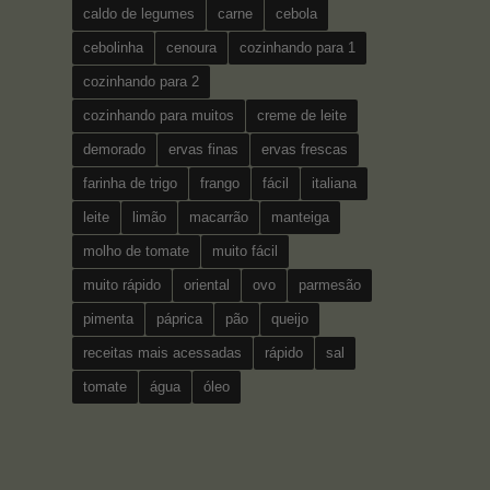
caldo de legumes
carne
cebola
cebolinha
cenoura
cozinhando para 1
cozinhando para 2
cozinhando para muitos
creme de leite
demorado
ervas finas
ervas frescas
farinha de trigo
frango
fácil
italiana
leite
limão
macarrão
manteiga
molho de tomate
muito fácil
muito rápido
oriental
ovo
parmesão
pimenta
páprica
pão
queijo
receitas mais acessadas
rápido
sal
tomate
água
óleo