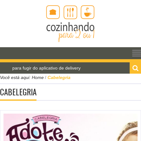
s para fugir do aplicativo de delivery
Pão de água p
Você está aqui:
Home
Cabelegria
/
CABELEGRIA