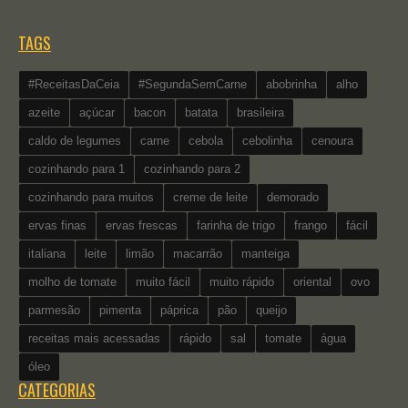
TAGS
#ReceitasDaCeia
#SegundaSemCarne
abobrinha
alho
azeite
açúcar
bacon
batata
brasileira
caldo de legumes
carne
cebola
cebolinha
cenoura
cozinhando para 1
cozinhando para 2
cozinhando para muitos
creme de leite
demorado
ervas finas
ervas frescas
farinha de trigo
frango
fácil
italiana
leite
limão
macarrão
manteiga
molho de tomate
muito fácil
muito rápido
oriental
ovo
parmesão
pimenta
páprica
pão
queijo
receitas mais acessadas
rápido
sal
tomate
água
óleo
CATEGORIAS