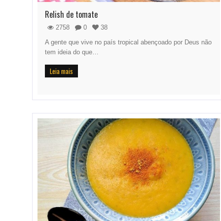
Relish de tomate
2758
0
38
A gente que vive no país tropical abençoado por Deus não
tem ideia do que…
Leia mais