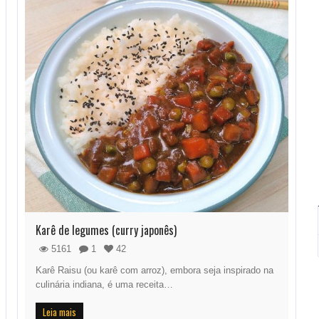
Karê de legumes (curry japonês)
5161
1
42
Karê Raisu (ou karê com arroz), embora seja inspirado na
culinária indiana, é uma receita…
Leia mais