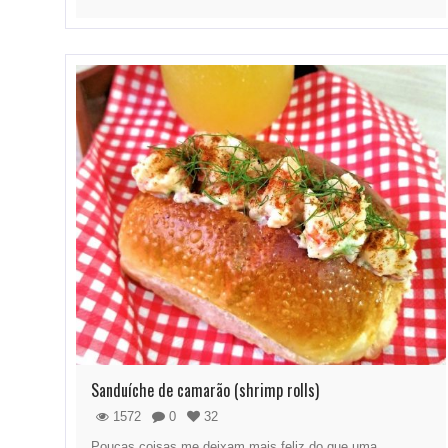
Sanduíche de camarão (shrimp rolls)
1572
0
32
Poucas coisas me deixam mais feliz do que uma