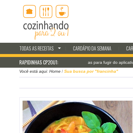
TODAS AS RECEITAS
CARDÁPIO DA SEMANA
CAR
RAPIDINHAS CP2OU1:
Jantar pá-pum: receitas para fugir do aplicativo de delivery
Você está aqui:
Home
Sua busca por "francinha"
/