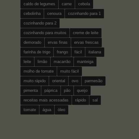
caldo de legumes
carne
cebola
cebolinha
cenoura
cozinhando para 1
cozinhando para 2
cozinhando para muitos
creme de leite
demorado
ervas finas
ervas frescas
farinha de trigo
frango
fácil
italiana
leite
limão
macarrão
manteiga
molho de tomate
muito fácil
muito rápido
oriental
ovo
parmesão
pimenta
páprica
pão
queijo
receitas mais acessadas
rápido
sal
tomate
água
óleo