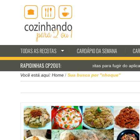
TODAS AS RECEITAS
CARDÁPIO DA SEMANA
CAR
RAPIDINHAS CP2OU1:
Jantar pá-pum: receitas para fugir do aplicativo de 
Você está aqui:
Home
Sua busca por "nhoque"
/