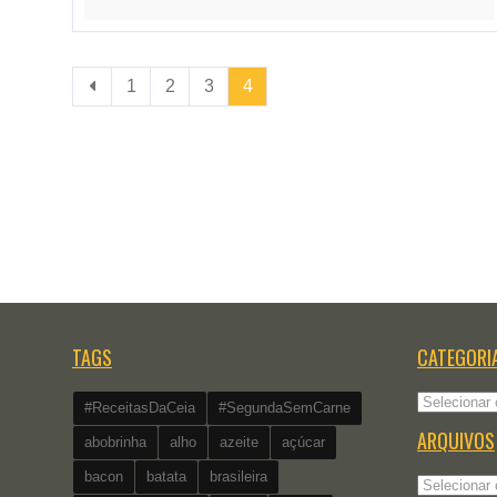
1
2
3
4
TAGS
CATEGORI
Categorias
#ReceitasDaCeia
#SegundaSemCarne
ARQUIVOS
abobrinha
alho
azeite
açúcar
bacon
batata
brasileira
Arquivos