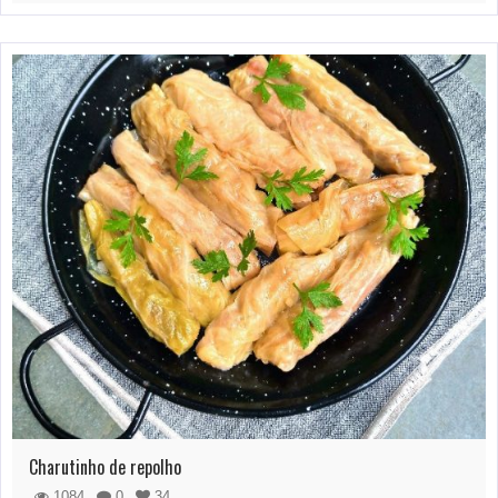
Charutinho de repolho
1084
0
34