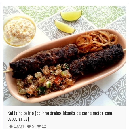
Kafta no palito (bolinho árabe/ libanês de carne moída com
especiarias)
10704
5
12