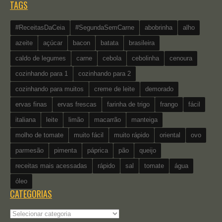
TAGS
#ReceitasDaCeia
#SegundaSemCarne
abobrinha
alho
azeite
açúcar
bacon
batata
brasileira
caldo de legumes
carne
cebola
cebolinha
cenoura
cozinhando para 1
cozinhando para 2
cozinhando para muitos
creme de leite
demorado
ervas finas
ervas frescas
farinha de trigo
frango
fácil
italiana
leite
limão
macarrão
manteiga
molho de tomate
muito fácil
muito rápido
oriental
ovo
parmesão
pimenta
páprica
pão
queijo
receitas mais acessadas
rápido
sal
tomate
água
óleo
CATEGORIAS
Categorias