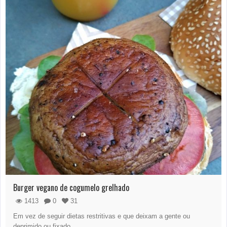
Burger vegano de cogumelo grelhado
1413
0
31
Em vez de seguir dietas restritivas e que deixam a gente ou
deprimido ou fixado…