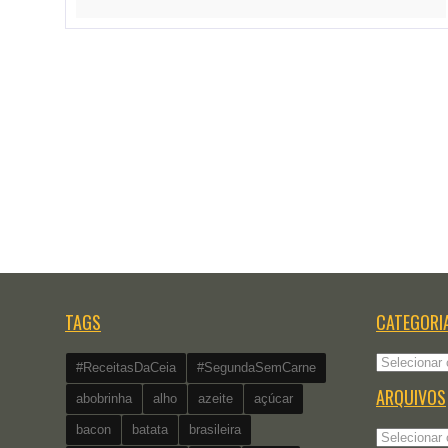
TAGS
CATEGORI
Categorias
#ReceitasDaCeia
#SegundaSemCarne
ARQUIVOS
abobrinha
alho
azeite
açúcar
bacon
batata
brasileira
Arquivos