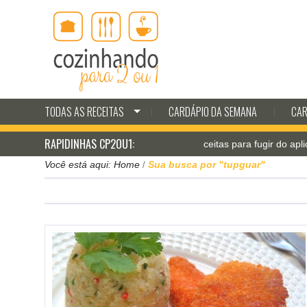
TODAS AS RECEITAS
CARDÁPIO DA SEMANA
CAR
RAPIDINHAS CP2OU1:
Jantar pá-pum: receitas para fugir do aplicativo d
Você está aqui:
Home
Sua busca por "tupguar"
/