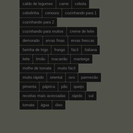
caldo de legumes
carne
cebola
cebolinha
cenoura
cozinhando para 1
cozinhando para 2
cozinhando para muitos
creme de leite
demorado
ervas finas
ervas frescas
farinha de trigo
frango
fácil
italiana
leite
limão
macarrão
manteiga
molho de tomate
muito fácil
muito rápido
oriental
ovo
parmesão
pimenta
páprica
pão
queijo
receitas mais acessadas
rápido
sal
tomate
água
óleo