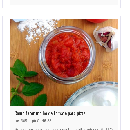
Como fazer molho de tomate para pizza
3051
0
33
Se tem uma coisa de que a minha família entende MUITO