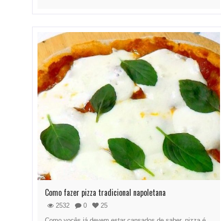
Como fazer pizza tradicional napoletana
2532
0
25
Como vocês já devem estar cansados de saber, pizza é