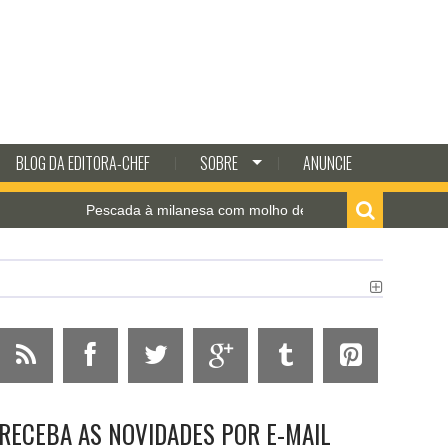
BLOG DA EDITORA-CHEF
SOBRE
ANUNCIE
da à milanesa com molho de camarão
Estrogonofe 
RECEBA AS NOVIDADES POR E-MAIL