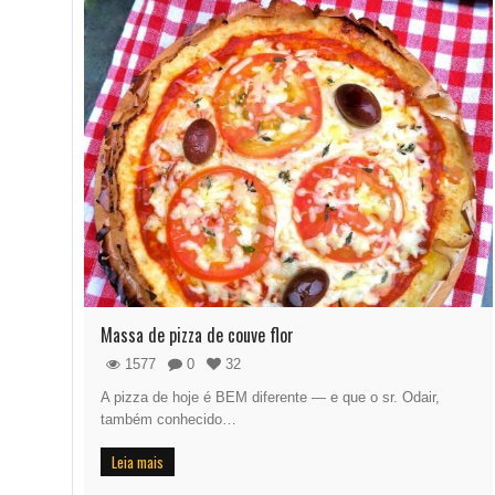
Massa de pizza de couve flor
1577
0
32
A pizza de hoje é BEM diferente — e que o sr. Odair,
também conhecido…
Leia mais