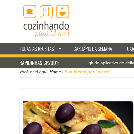
TODAS AS RECEITAS
CARDÁPIO DA SEMANA
CAR
RAPIDINHAS CP2OU1:
ar pá-pum: receitas para fugir do aplicativo de delivery
Você está aqui:
Home
Sua busca por "pizza"
/