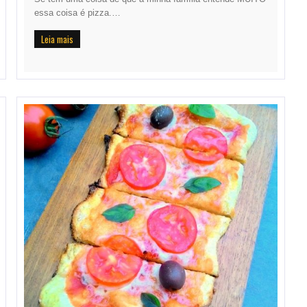
essa coisa é pizza.…
Leia mais