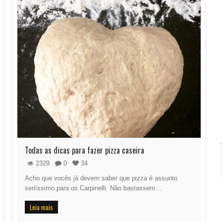
Todas as dicas para fazer pizza caseira
2329
0
34
Acho que vocês já devem saber que pizza é assunto
seriíssimo para os Carpinelli. Não bastassem…
Leia mais