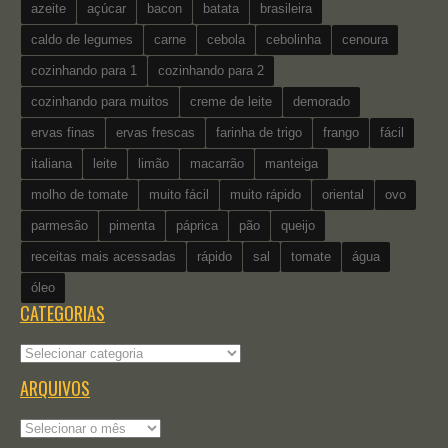
azeite
açúcar
bacon
batata
brasileira
caldo de legumes
carne
cebola
cebolinha
cenoura
cozinhando para 1
cozinhando para 2
cozinhando para muitos
creme de leite
demorado
ervas finas
ervas frescas
farinha de trigo
frango
fácil
italiana
leite
limão
macarrão
manteiga
molho de tomate
muito fácil
muito rápido
oriental
ovo
parmesão
pimenta
páprica
pão
queijo
receitas mais acessadas
rápido
sal
tomate
água
óleo
CATEGORIAS
Categorias
ARQUIVOS
Arquivos