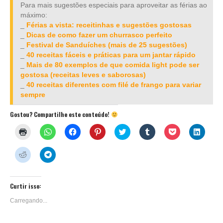
Para mais sugestões especiais para aproveitar as férias ao
máximo:
_
Férias a vista: receitinhas e sugestões gostosas
_
Dicas de como fazer um churrasco perfeito
_
Festival de Sanduíches (mais de 25 sugestões)
_
40 receitas fáceis e práticas para um jantar rápido
_
Mais de 80 exemplos de que comida light pode ser
gostosa (receitas leves e saborosas)
_
40 receitas diferentes com filé de frango para variar
sempre
Gostou? Compartilhe este conteúdo!
Clique
Clique
Clique
Clique
Clique
Clique
Clique
Clique
para
para
para
para
para
para
para
para
imprimir(abre
compartilhar
compartilhar
compartilhar
compartilhar
compartilhar
compartilhar
compar
em
no
no
no
no
no
no
no
Clique
Clique
nova
WhatsApp(abre
Facebook(abre
Pinterest(abre
Twitter(abre
Tumblr(abre
Pocket(abre
Linked
para
para
janela)
em
em
em
em
em
em
em
compartilhar
compartilhar
nova
nova
nova
nova
nova
nova
nova
no
no
janela)
janela)
janela)
janela)
janela)
janela)
janela)
Reddit(abre
Telegram(abre
em
em
Curtir isso:
nova
nova
janela)
janela)
Carregando...