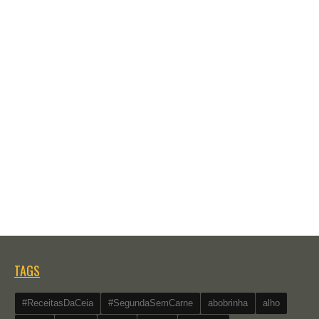
TAGS
#ReceitasDaCeia
#SegundaSemCarne
abobrinha
alho