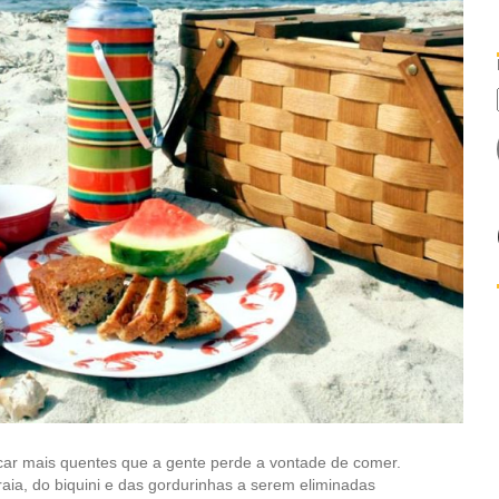
car mais quentes que a gente perde a vontade de comer.
aia, do biquini e das gordurinhas a serem eliminadas