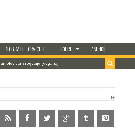
BLOG DA EDITORA-CHEF
SOBRE
ANUNCIE
m requeijú (vegano)
Como fazer batata frita crocant