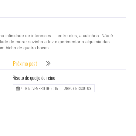
ma infinidade de interesses — entre eles, a culinária. Não é
dade de morar sozinha a fez experimentar a alquimia das
um bicho de quatro bocas.
Próximo post
Risoto de queijo do reino
4 DE NOVEMBRO DE 2015
ARROZ E RISOTOS