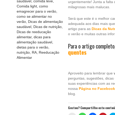
saudável
,
comida leve
,
urgentemente! Junta a falt
Comida light
,
como
milagrosas mais malucas.
emagrecer para o verão
,
como se alimentar no
Será que este é o melhor ca
verão
,
Dicas de alimentação
adequada aos dias mais que
saudável
,
Dicas de nutrição
,
artigo para as
Dicas da Nutr
Dicas de reeducação
o verão e muitas outras info
alimentar
,
dicas para
alimentação saudável
,
Para o artigo completo
dietas para o verão
,
quentes
nutrição
,
RA
,
Reeducação
Alimentar
Aproveito para lembrar que
perguntas, sugestões, dicas
suas experiências com as re
nossa
Página no Facebook
blog.
Gostou? Compartilhe este conte