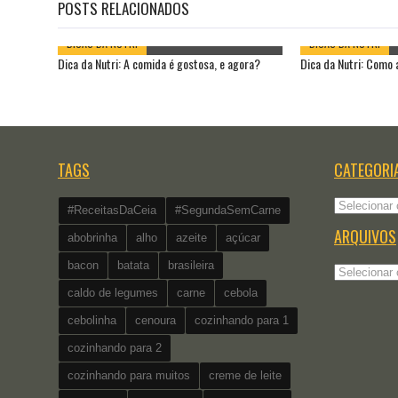
POSTS RELACIONADOS
DICAS DA NUTRI
DICAS DA NUTRI
Dica da Nutri: A comida é gostosa, e agora?
Dica da Nutri: Como
TAGS
CATEGORI
Categorias
#ReceitasDaCeia
#SegundaSemCarne
ARQUIVOS
abobrinha
alho
azeite
açúcar
bacon
batata
brasileira
Arquivos
caldo de legumes
carne
cebola
cebolinha
cenoura
cozinhando para 1
cozinhando para 2
cozinhando para muitos
creme de leite