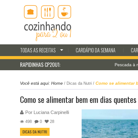
TODAS AS RECEITAS
CARDÁPIO DA SEMANA
CAR
RAPIDINHAS CP2OU1:
Pescada à milanesa 
Você está aqui:
Home
Como se alimentar 
/
Dicas da Nutri
/
Como se alimentar bem em dias quentes
Por
Luciana Carpinelli
498
0
28
DICAS DA NUTRI