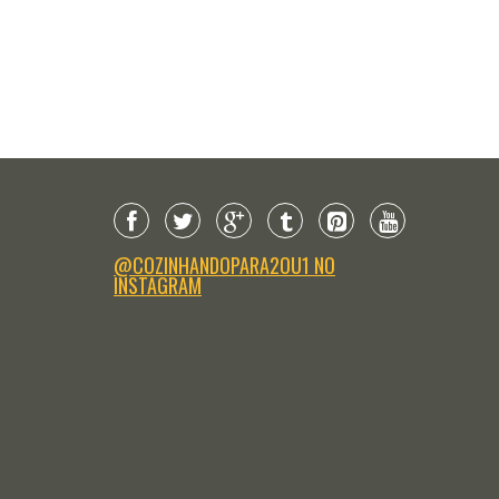
DICAS DA NUTRI
DICAS DA NUTRI
ca da Nutri: Fome de ^.^
Dica da Nutri: Escolher e ser saudáv
@COZINHANDOPARA2OU1 NO
INSTAGRAM